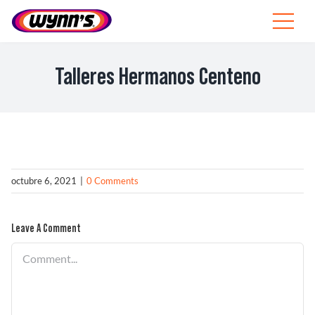
Skip
to
Toggle
content
Navigat
Profesionales
Talleres Hermanos Centeno
ES
SEARCH
FOR:
Productos
octubre 6, 2021
|
0 Comments
Consejos
Leave A Comment
Noticias
Comment
Sobre Wynn’s