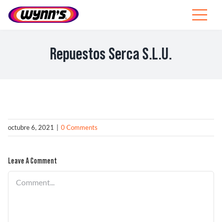
Skip
to
Toggle
content
Navigat
Profesionales
Repuestos Serca S.L.U.
ES
SEARCH
FOR:
Productos
octubre 6, 2021
|
0 Comments
Consejos
Leave A Comment
Noticias
Comment
Sobre Wynn’s