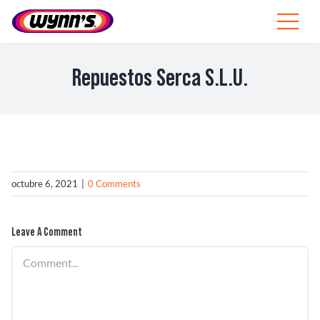
Skip
to
Toggle
content
Navigat
Profesionales
Repuestos Serca S.L.U.
ES
SEARCH
FOR:
Productos
octubre 6, 2021
|
0 Comments
Consejos
Leave A Comment
Noticias
Comment
Sobre Wynn’s