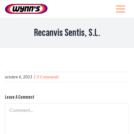
Skip
to
Toggle
content
Navigat
Profesionales
Recanvis Sentis, S.L.
ES
SEARCH
FOR:
Productos
octubre 6, 2021
|
0 Comments
Consejos
Leave A Comment
Noticias
Comment
Sobre Wynn’s