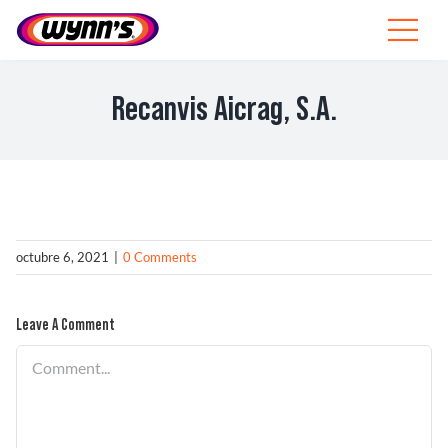
Skip
to
Toggle
content
Navigat
Profesionales
Recanvis Aicrag, S.A.
ES
SEARCH
FOR:
Productos
octubre 6, 2021
|
0 Comments
Consejos
Leave A Comment
Noticias
Comment
Sobre Wynn’s