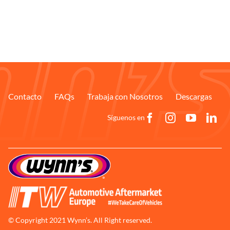
Contacto
FAQs
Trabaja con Nosotros
Descargas
Síguenos en
© Copyright 2021 Wynn’s. All Right reserved.