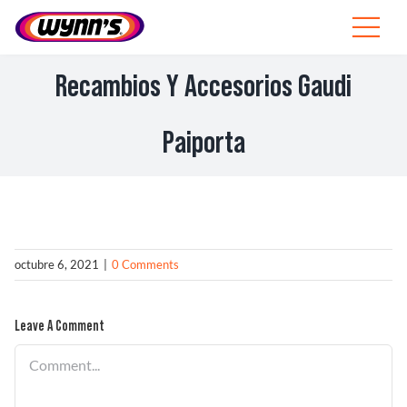
Skip
to
Toggle
content
Navigat
Profesionales
Recambios Y Accesorios Gaudi
ES
Paiporta
SEARCH
FOR:
Productos
octubre 6, 2021
|
0 Comments
Consejos
Noticias
Leave A Comment
Comment
Sobre Wynn’s