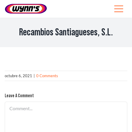
Skip
to
Toggle
content
Navigat
Profesionales
Recambios Santiagueses, S.L.
ES
SEARCH
FOR:
Productos
octubre 6, 2021
|
0 Comments
Consejos
Leave A Comment
Noticias
Comment
Sobre Wynn’s