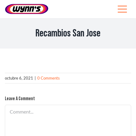
Skip
to
Toggle
content
Navigat
Profesionales
Recambios San Jose
ES
SEARCH
FOR:
Productos
octubre 6, 2021
|
0 Comments
Consejos
Leave A Comment
Noticias
Comment
Sobre Wynn’s