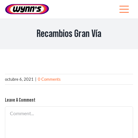
Skip
to
Toggle
content
Navigat
Profesionales
Recambios Gran Vía
ES
SEARCH
FOR:
Productos
octubre 6, 2021
|
0 Comments
Consejos
Leave A Comment
Noticias
Comment
Sobre Wynn’s