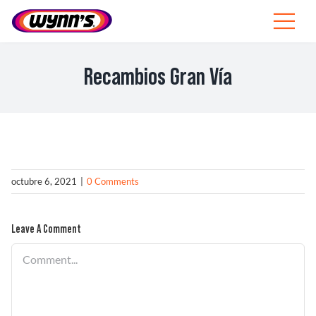
Skip
to
Toggle
content
Navigat
Profesionales
Recambios Gran Vía
ES
SEARCH
FOR:
Productos
octubre 6, 2021
|
0 Comments
Consejos
Leave A Comment
Noticias
Comment
Sobre Wynn’s