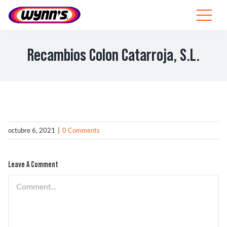
Skip
to
Toggle
content
Navigat
Profesionales
Recambios Colon Catarroja, S.L.
ES
SEARCH
FOR:
Productos
octubre 6, 2021
|
0 Comments
Consejos
Leave A Comment
Noticias
Comment
Sobre Wynn’s