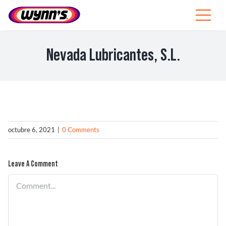
Skip
to
Toggle
content
Navigat
Profesionales
Nevada Lubricantes, S.L.
ES
SEARCH
FOR:
Productos
octubre 6, 2021
|
0 Comments
Consejos
Leave A Comment
Noticias
Comment
Sobre Wynn’s