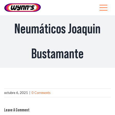
Skip
to
Toggle
content
Navigat
Profesionales
Neumáticos Joaquin
ES
SEARCH
Bustamante
FOR:
Productos
Consejos
Noticias
octubre 6, 2021
|
0 Comments
Sobre Wynn’s
Leave A Comment