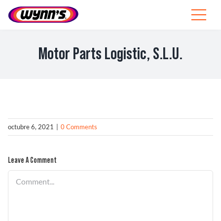
Skip
to
Toggle
content
Navigat
Profesionales
Motor Parts Logistic, S.L.U.
ES
SEARCH
FOR:
Productos
octubre 6, 2021
|
0 Comments
Consejos
Leave A Comment
Noticias
Comment
Sobre Wynn’s