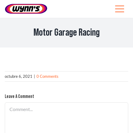
Skip
to
Toggle
content
Navigat
Profesionales
Motor Garage Racing
ES
SEARCH
FOR:
Productos
octubre 6, 2021
|
0 Comments
Consejos
Leave A Comment
Noticias
Comment
Sobre Wynn’s