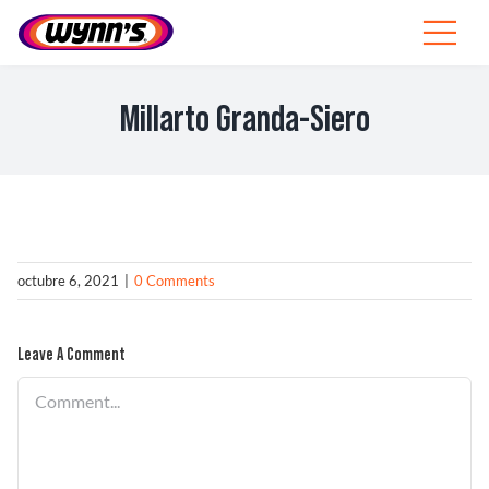
Skip
to
Toggle
content
Navigat
Profesionales
Millarto Granda-Siero
ES
SEARCH
FOR:
Productos
octubre 6, 2021
|
0 Comments
Consejos
Leave A Comment
Noticias
Comment
Sobre Wynn’s