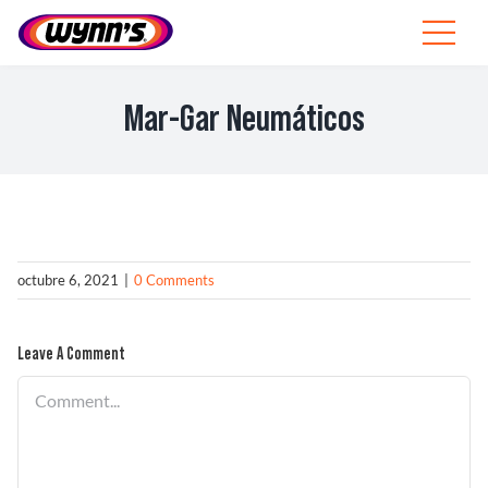
Skip
to
Toggle
content
Navigat
Profesionales
Mar-Gar Neumáticos
ES
SEARCH
FOR:
Productos
octubre 6, 2021
|
0 Comments
Consejos
Leave A Comment
Noticias
Comment
Sobre Wynn’s