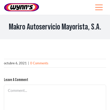
Skip
to
Toggle
content
Navigat
Profesionales
Makro Autoservicio Mayorista, S.A.
ES
SEARCH
FOR:
Productos
octubre 6, 2021
|
0 Comments
Consejos
Leave A Comment
Noticias
Comment
Sobre Wynn’s