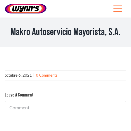
Skip
to
Toggle
content
Navigat
Profesionales
Makro Autoservicio Mayorista, S.A.
ES
SEARCH
FOR:
Productos
octubre 6, 2021
|
0 Comments
Consejos
Leave A Comment
Noticias
Comment
Sobre Wynn’s