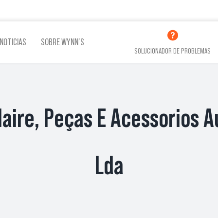
NOTICIAS
SOBRE WYNN’S
SOLUCIONADOR DE PROBLEMAS
Flaire, Peças E Acessorios A
LINA
ADITIVOS LUBRICACIÓN
ADITI
VER TODOS LOS PRODUCTOS
Lda