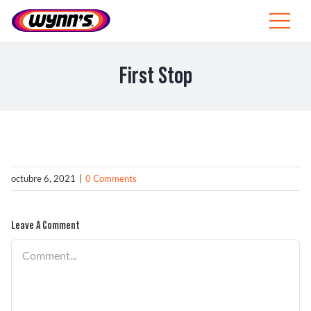
Skip
to
Toggle
content
Navigat
Profesionales
First Stop
ES
SEARCH
FOR:
Productos
octubre 6, 2021
|
0 Comments
Consejos
Leave A Comment
Noticias
Comment
Sobre Wynn’s