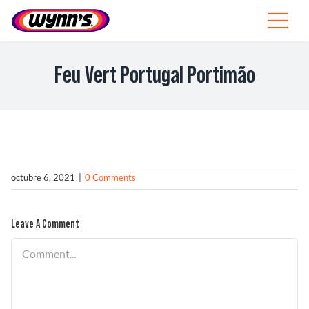
Skip
to
Toggle
content
Navigat
Profesionales
Feu Vert Portugal Portimão
ES
SEARCH
FOR:
Productos
octubre 6, 2021
|
0 Comments
Consejos
Leave A Comment
Noticias
Comment
Sobre Wynn’s