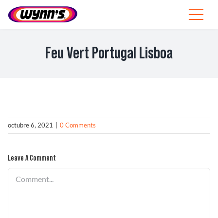
Skip
to
Toggle
content
Navigat
Profesionales
Feu Vert Portugal Lisboa
ES
SEARCH
FOR:
Productos
octubre 6, 2021
|
0 Comments
Consejos
Leave A Comment
Noticias
Comment
Sobre Wynn’s