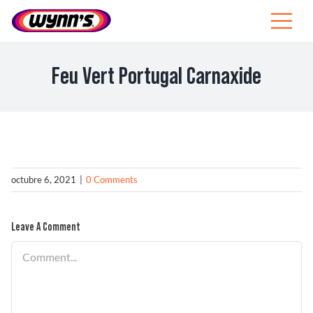
Skip
to
Toggle
content
Navigat
Profesionales
Feu Vert Portugal Carnaxide
ES
SEARCH
FOR:
Productos
octubre 6, 2021
|
0 Comments
Consejos
Leave A Comment
Noticias
Comment
Sobre Wynn’s