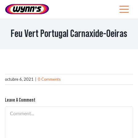
Skip
to
Toggle
content
Navigat
Profesionales
Feu Vert Portugal Carnaxide-Oeiras
ES
SEARCH
FOR:
Productos
octubre 6, 2021
|
0 Comments
Consejos
Leave A Comment
Noticias
Comment
Sobre Wynn’s