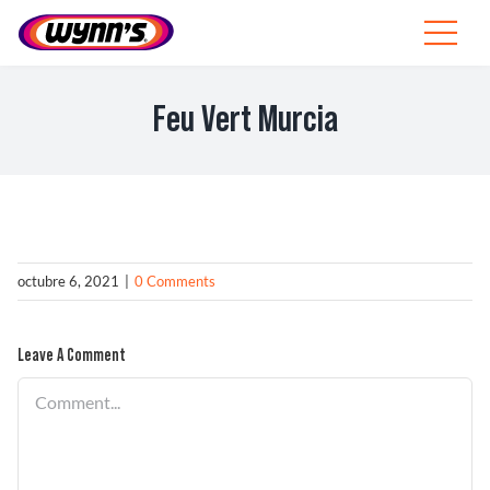
Skip
to
Toggle
content
Navigat
Profesionales
Feu Vert Murcia
ES
SEARCH
FOR:
Productos
octubre 6, 2021
|
0 Comments
Consejos
Leave A Comment
Noticias
Comment
Sobre Wynn’s