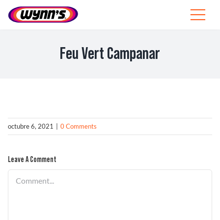
Skip
to
Toggle
content
Navigat
Profesionales
Feu Vert Campanar
ES
SEARCH
FOR:
Productos
octubre 6, 2021
|
0 Comments
Consejos
Leave A Comment
Noticias
Comment
Sobre Wynn’s