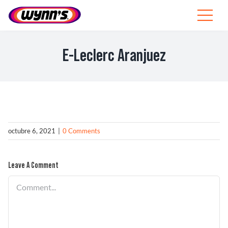
Skip
to
Toggle
content
Navigat
Profesionales
E-Leclerc Aranjuez
ES
SEARCH
FOR:
Productos
octubre 6, 2021
|
0 Comments
Consejos
Leave A Comment
Noticias
Comment
Sobre Wynn’s