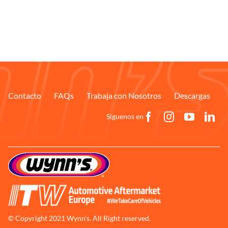
Contacto
FAQs
Trabaja con Nosotros
Descargas
Síguenos en
© Copyright 2021 Wynn’s. All Right reserved.