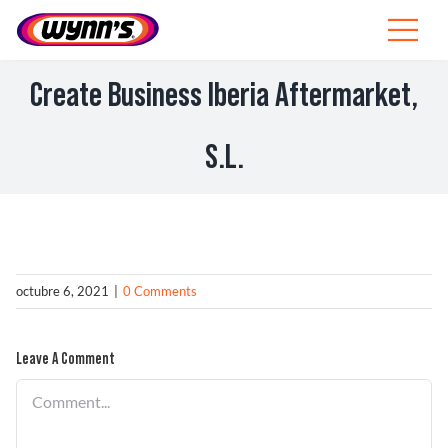
Skip
to
Toggle
content
Navigat
Profesionales
Create Business Iberia Aftermarket,
ES
S.L.
SEARCH
FOR:
Productos
octubre 6, 2021
|
0 Comments
Consejos
Noticias
Leave A Comment
Comment
Sobre Wynn’s