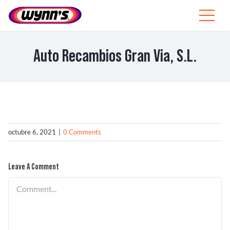
Skip
to
Toggle
content
Navigat
Profesionales
Auto Recambios Gran Via, S.L.
ES
SEARCH
FOR:
Productos
octubre 6, 2021
|
0 Comments
Consejos
Leave A Comment
Noticias
Comment
Sobre Wynn’s