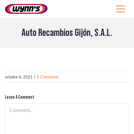
Skip
to
Toggle
content
Navigat
Profesionales
Auto Recambios Gijón, S.A.L.
ES
SEARCH
FOR:
Productos
octubre 6, 2021
|
0 Comments
Consejos
Leave A Comment
Noticias
Comment
Sobre Wynn’s