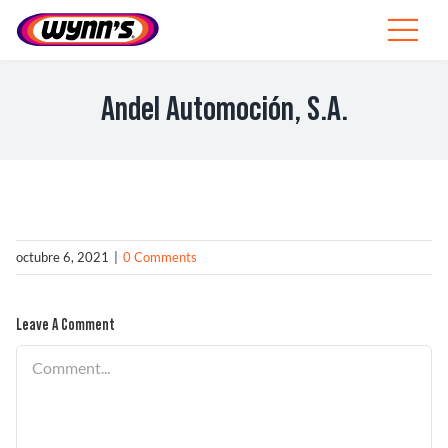
Skip
to
Toggle
content
Navigat
Profesionales
Andel Automoción, S.A.
ES
SEARCH
FOR:
Productos
octubre 6, 2021
|
0 Comments
Consejos
Leave A Comment
Noticias
Comment
Sobre Wynn’s