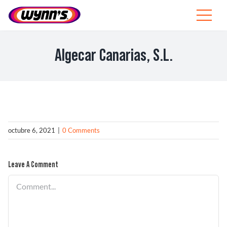
Skip
to
Toggle
content
Navigat
Profesionales
Algecar Canarias, S.L.
ES
SEARCH
FOR:
Productos
octubre 6, 2021
|
0 Comments
Consejos
Leave A Comment
Noticias
Comment
Sobre Wynn’s