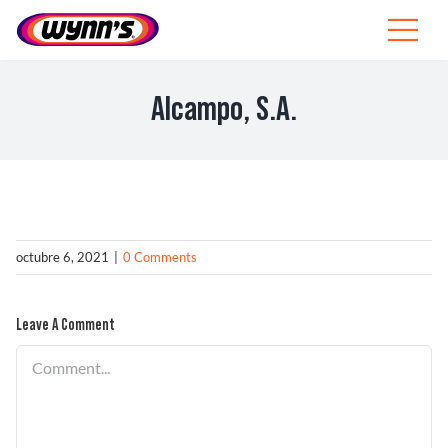
Skip
to
Toggle
content
Navigat
Profesionales
Alcampo, S.A.
ES
SEARCH
FOR:
Productos
octubre 6, 2021
|
0 Comments
Consejos
Leave A Comment
Noticias
Comment
Sobre Wynn’s