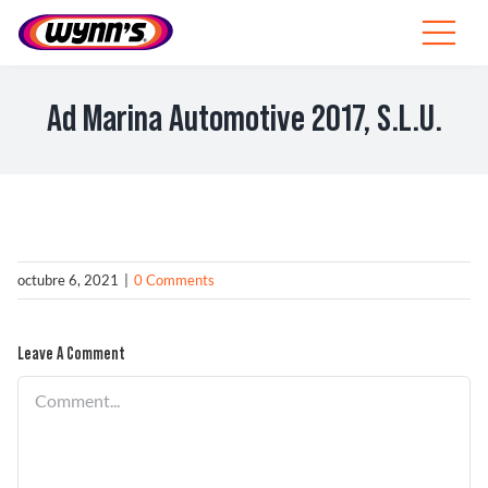
Skip
to
Toggle
content
Navigat
Profesionales
Ad Marina Automotive 2017, S.L.U.
ES
SEARCH
FOR:
Productos
octubre 6, 2021
|
0 Comments
Consejos
Leave A Comment
Noticias
Comment
Sobre Wynn’s