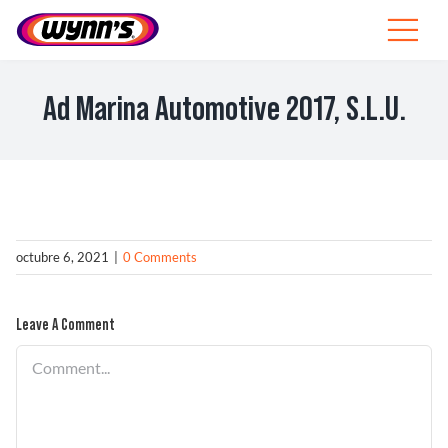
Skip
to
Toggle
content
Navigat
Profesionales
Ad Marina Automotive 2017, S.L.U.
ES
SEARCH
FOR:
Productos
octubre 6, 2021
|
0 Comments
Consejos
Leave A Comment
Noticias
Comment
Sobre Wynn’s