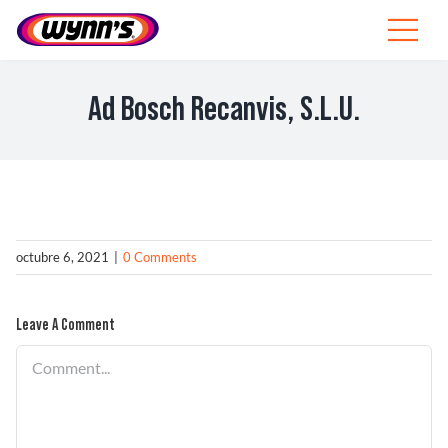
Skip
to
Toggle
content
Navigat
Profesionales
Ad Bosch Recanvis, S.L.U.
ES
SEARCH
FOR:
Productos
octubre 6, 2021
|
0 Comments
Consejos
Leave A Comment
Noticias
Comment
Sobre Wynn’s