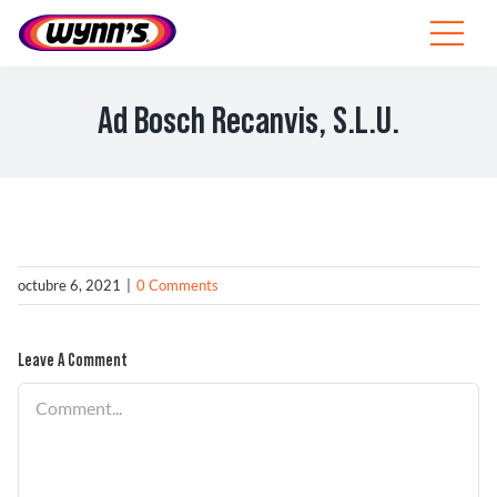
Skip
to
Toggle
content
Navigat
Profesionales
Ad Bosch Recanvis, S.L.U.
ES
SEARCH
FOR:
Productos
octubre 6, 2021
|
0 Comments
Consejos
Leave A Comment
Noticias
Comment
Sobre Wynn’s