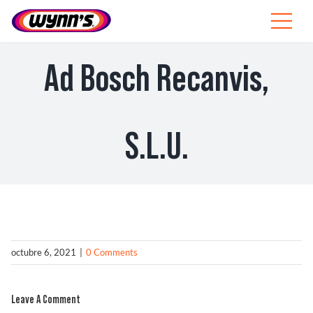
Skip
to
Toggle
content
Navigat
Profesionales
Ad Bosch Recanvis,
ES
SEARCH
S.L.U.
FOR:
Productos
Consejos
Noticias
octubre 6, 2021
|
0 Comments
Sobre Wynn’s
Leave A Comment