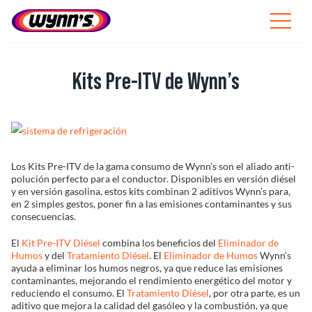
Skip
to
Toggle
content
Navigat
Profesionales
Kits Pre-ITV de Wynn’s
ES
SEARCH
View
Larger
FOR:
Image
Los Kits Pre-ITV de la gama consumo de Wynn’s son el aliado anti-
Productos
polución perfecto para el conductor. Disponibles en versión diésel
y en versión gasolina, estos kits combinan 2 aditivos Wynn’s para,
en 2 simples gestos, poner fin a las emisiones contaminantes y sus
Consejos
consecuencias.
El
Kit Pre-ITV Diésel
combina los beneficios del
Eliminador de
Noticias
Humos
y del
Tratamiento Diésel
. El
Eliminador de Humos
Wynn’s
ayuda a eliminar los humos negros, ya que reduce las emisiones
contaminantes, mejorando el rendimiento energético del motor y
Sobre Wynn’s
reduciendo el consumo. El
Tratamiento Diésel
, por otra parte, es un
aditivo que mejora la calidad del gasóleo y la combustión, ya que