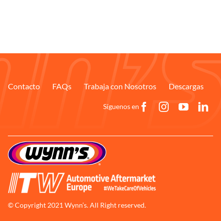
Contacto
FAQs
Trabaja con Nosotros
Descargas
Síguenos en
© Copyright 2021 Wynn’s. All Right reserved.