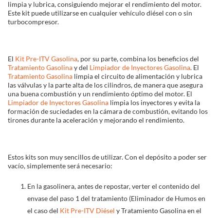
limpia y lubrica, consiguiendo mejorar el rendimiento del motor.
Este kit puede utilizarse en cualquier vehículo diésel con o sin
Solucionador de Problemas
turbocompresor.
Encuentra un Distribuidor
El
Kit Pre-ITV Gasolina
, por su parte, combina los beneficios del
Tratamiento Gasolina
y del
Limpiador de Inyectores Gasolina
. El
Tratamiento Gasolina
limpia el circuito de alimentación y lubrica
las válvulas y la parte alta de los cilindros, de manera que asegura
una buena combustión y un rendimiento óptimo del motor. El
Limpiador de Inyectores Gasolina
limpia los inyectores y evita la
formación de suciedades en la cámara de combustión, evitando los
tirones durante la aceleración y mejorando el rendimiento.
Estos kits son muy sencillos de utilizar. Con el depósito a poder ser
vacío, simplemente será necesario:
En la gasolinera, antes de repostar, verter el contenido del
envase del paso 1 del tratamiento (Eliminador de Humos en
el caso del
Kit Pre-ITV Diésel
y Tratamiento Gasolina en el