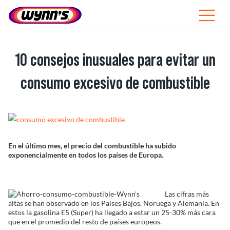
Skip
to
Toggle
content
Navigat
Profesionales
10 consejos inusuales para evitar un
ES
consumo excesivo de combustible
SEARCH
FOR:
View
Productos
Larger
Image
En el último mes, el precio del combustible ha subido
Consejos
exponencialmente en todos los países de Europa.
Noticias
La
s cifras más
altas se han observado en los Países Bajos, Noruega y Alemania. En
Sobre Wynn’s
estos la gasolina E5 (Super) ha llegado a estar un 25-30% más cara
que en el promedio del resto de países europeos.