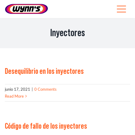
Skip
to
Toggle
content
Navigat
Profesionales
Inyectores
ES
SEARCH
FOR:
Desequilibrio en los inyectores
Productos
junio 17, 2021
|
0 Comments
Consejos
Read More
Noticias
Sobre Wynn’s
Código de fallo de los inyectores